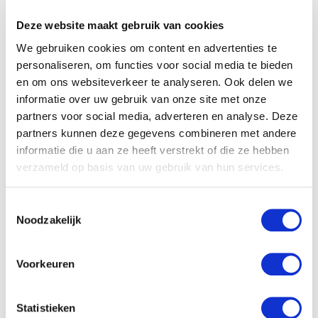
risico.
Beleg je in aandelen dan loop je continu de kans
Deze website maakt gebruik van cookies
dat de koers fluctueert waardoor de waarde
We gebruiken cookies om content en advertenties te
van jouw aandelen wijzigt.
En kies je voor een belegging in obligaties, dan
personaliseren, om functies voor social media te bieden
biedt dat vaak een laag rendement. Met
en om ons websiteverkeer te analyseren. Ook delen we
beleggen via
United Growth
kun je het
informatie over uw gebruik van onze site met onze
evenwicht tussen rendement en risico zelfs nog
partners voor social media, adverteren en analyse. Deze
verder optimaliseren zodat je maximaal
partners kunnen deze gegevens combineren met andere
profiteert van jouw investering.
informatie die u aan ze heeft verstrekt of die ze hebben
verzameld op basis van uw gebruik van hun services.
De toekomst van
beleggen in vastgoed
Toestemmingsselectie
Noodzakelijk
De Nederlandse vastgoedmarkt is volop in
ontwikkeling. Verspreid door het hele land zijn er
Voorkeuren
innovatieve bouwprojecten en interessante panden.
Voor beleggen en residentieel vastgoed gaat de
Wet
betaalbare huur
middenhuurregulering gelden tot en
Statistieken
met 186 punten (1.123,13 euro, prijspeil 1 januari 2024).