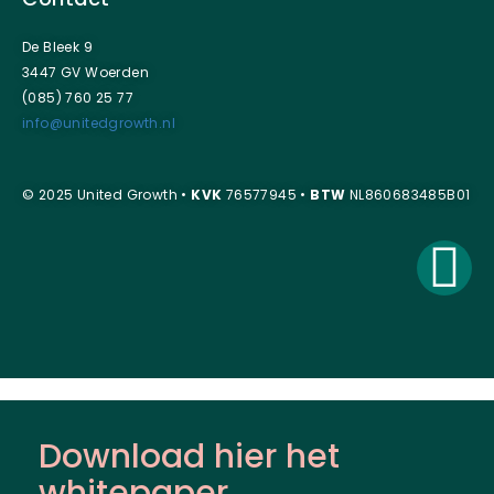
De Bleek 9
3447 GV Woerden
(085) 760 25 77
info@unitedgrowth.nl
© 2025 United Growth •
KVK
76577945 •
BTW
NL860683485B01
Download hier het
whitepaper