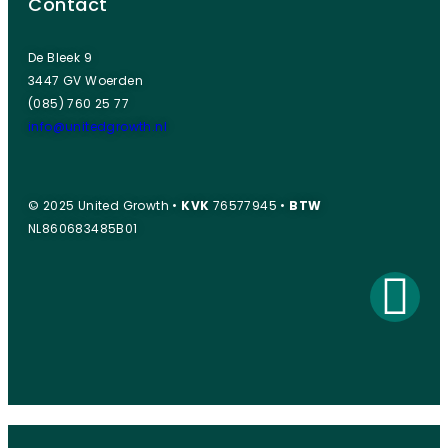
Contact
De Bleek 9
3447 GV Woerden
(085) 760 25 77
info@unitedgrowth.nl
© 2025 United Growth •
KVK
76577945 •
BTW
NL860683485B01