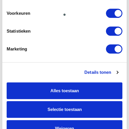
Postcode
*
Voorkeuren
Telefoon*
*
Statistieken
E-mail
*
Marketing
Financieringsvraag
Details tonen
Alles toestaan
Selectie toestaan
Weigeren