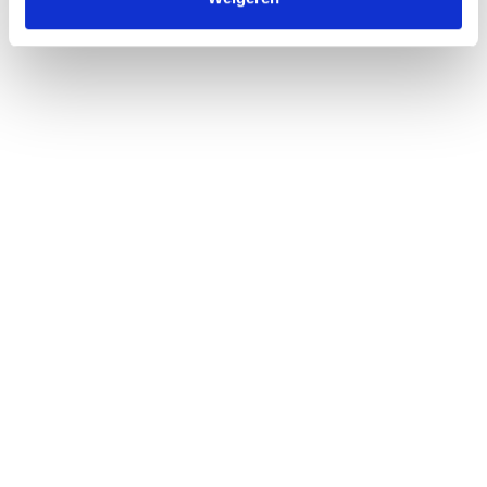
Door het formulier te versturen geef je toestemming
om je gegevens beveiligd te bewaren en ga je akkoord
met ons
privacy statement
.
Versturen
Financieringen
Geld lenen
Producten
Investeringskansen
Geld investeren
Gerealiseerd