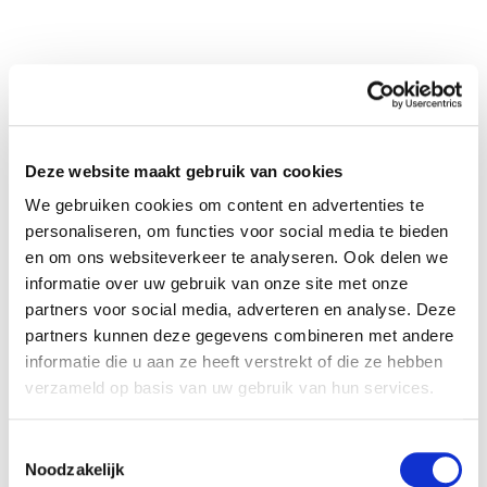
Meer informatie
Deze website maakt gebruik van cookies
We gebruiken cookies om content en advertenties te
personaliseren, om functies voor social media te bieden
en om ons websiteverkeer te analyseren. Ook delen we
informatie over uw gebruik van onze site met onze
partners voor social media, adverteren en analyse. Deze
Neem contact met mij
partners kunnen deze gegevens combineren met andere
informatie die u aan ze heeft verstrekt of die ze hebben
op
verzameld op basis van uw gebruik van hun services.
"
*
" geeft vereiste velden aan
Toestemmingsselectie
Bedrijfsnaam
*
Noodzakelijk