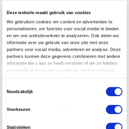
E-mail
*
Deze website maakt gebruik van cookies
We gebruiken cookies om content en advertenties te
personaliseren, om functies voor social media te bieden
Financieringsvraag
en om ons websiteverkeer te analyseren. Ook delen we
informatie over uw gebruik van onze site met onze
partners voor social media, adverteren en analyse. Deze
partners kunnen deze gegevens combineren met andere
informatie die u aan ze heeft verstrekt of die ze hebben
verzameld op basis van uw gebruik van hun services.
Toestemmingsselectie
Door het formulier te versturen geef je
Noodzakelijk
toestemming om je gegevens beveiligd te
bewaren en ga je akkoord met ons
privacy
statement
.
Voorkeuren
VERSTUREN
Statistieken