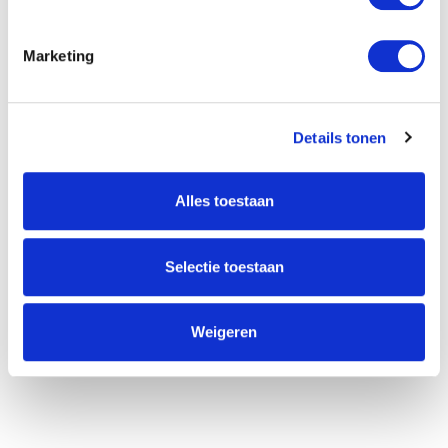
Marketing
Willem Dreeslaan 392
2729 NK Zoetermeer
(085) 760 25 77
Details tonen
info@unitedgrowth.nl
Alles toestaan
Selectie toestaan
Weigeren