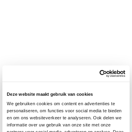
"
*
" geeft vereiste velden aan
Bedrijfsnaam
*
Postcode
*
Telefoon*
*
Deze website maakt gebruik van cookies
E-mail
*
We gebruiken cookies om content en advertenties te
personaliseren, om functies voor social media te bieden
en om ons websiteverkeer te analyseren. Ook delen we
informatie over uw gebruik van onze site met onze
Financieringsvraag
partners voor social media, adverteren en analyse. Deze