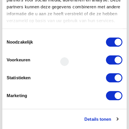
partners kunnen deze gegevens combineren met andere
informatie die u aan ze heeft verstrekt of die ze hebben
verzameld op basis van uw gebruik van hun services.
Toestemmingsselectie
Noodzakelijk
Door het formulier te versturen geef je
Voorkeuren
toestemming om je gegevens beveiligd te
bewaren en ga je akkoord met ons
privacy
statement
.
Statistieken
Versturen
Marketing
Willem Dreeslaan 392
2729 NK Zoetermeer
Details tonen
(085) 760 25 77