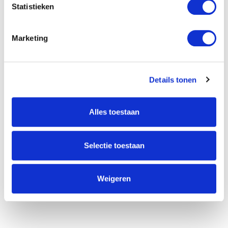
Statistieken
VERSTUREN
Marketing
Willem Dreeslaan 392
2729 NK Zoetermeer
(085) 760 25 77
Details tonen
info@unitedgrowth.nl
Alles toestaan
Selectie toestaan
Weigeren