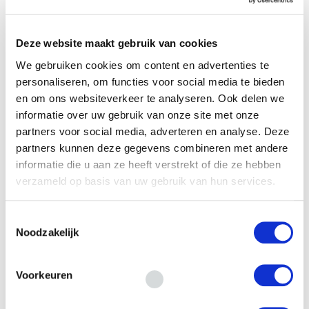
E-mail
*
Deze website maakt gebruik van cookies
We gebruiken cookies om content en advertenties te
personaliseren, om functies voor social media te bieden
en om ons websiteverkeer te analyseren. Ook delen we
Financieringsvraag
informatie over uw gebruik van onze site met onze
partners voor social media, adverteren en analyse. Deze
partners kunnen deze gegevens combineren met andere
informatie die u aan ze heeft verstrekt of die ze hebben
verzameld op basis van uw gebruik van hun services.
Toestemmingsselectie
Noodzakelijk
Door het formulier te versturen geef je
toestemming om je gegevens beveiligd te
bewaren en ga je akkoord met ons
privacy
Voorkeuren
statement
.