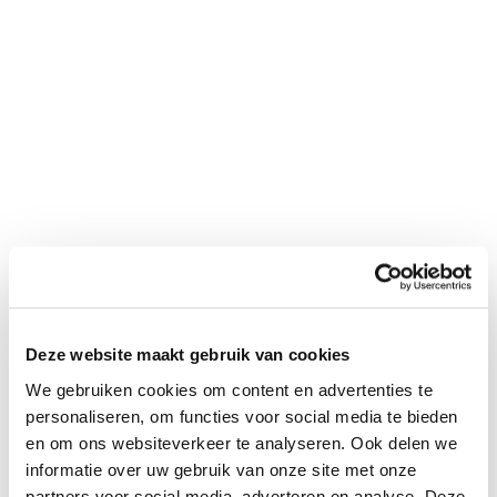
"
*
" geeft vereiste velden aan
Bedrijfsnaam
*
Postcode
*
Telefoon*
*
Deze website maakt gebruik van cookies
E-mail
*
We gebruiken cookies om content en advertenties te
personaliseren, om functies voor social media te bieden
en om ons websiteverkeer te analyseren. Ook delen we
informatie over uw gebruik van onze site met onze
Financieringsvraag
partners voor social media, adverteren en analyse. Deze