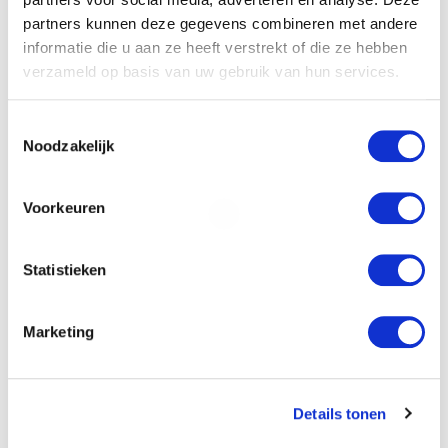
partners kunnen deze gegevens combineren met andere
informatie die u aan ze heeft verstrekt of die ze hebben
verzameld op basis van uw gebruik van hun services.
Toestemmingsselectie
Noodzakelijk
Door het formulier te versturen geef je
Voorkeuren
toestemming om je gegevens beveiligd te
bewaren en ga je akkoord met ons
privacy
statement
.
Statistieken
Versturen
Marketing
Willem Dreeslaan 392
2729 NK Zoetermeer
Details tonen
(085) 760 25 77