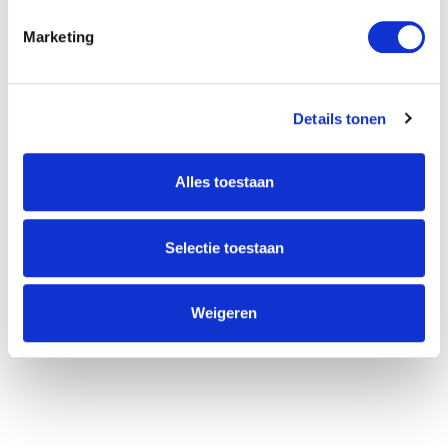
Willem Dreeslaan 392
Marketing
2729 NK Zoetermeer
(085) 760 25 77
info@unitedgrowth.nl
Details tonen
Alles toestaan
Selectie toestaan
Weigeren