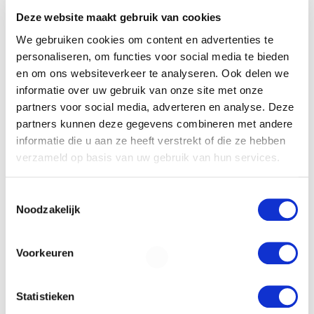
Deze website maakt gebruik van cookies
We gebruiken cookies om content en advertenties te
Financieringsvraag
personaliseren, om functies voor social media te bieden
en om ons websiteverkeer te analyseren. Ook delen we
informatie over uw gebruik van onze site met onze
partners voor social media, adverteren en analyse. Deze
partners kunnen deze gegevens combineren met andere
informatie die u aan ze heeft verstrekt of die ze hebben
verzameld op basis van uw gebruik van hun services.
Door het formulier te versturen geef je
Toestemmingsselectie
toestemming om je gegevens beveiligd te
Noodzakelijk
bewaren en ga je akkoord met ons
privacy
statement
.
Voorkeuren
VERSTUREN
Statistieken