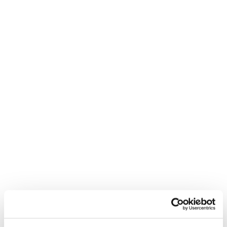
Neem contact met
mij op
"
*
" geeft vereiste velden aan
Bedrijfsnaam
*
Postcode
*
Telefoon*
*
E-mail
*