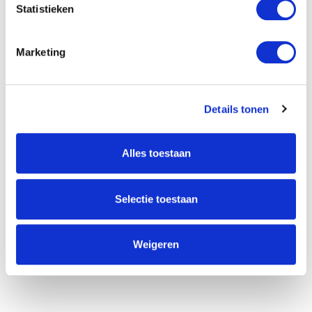
Statistieken
VERSTUREN
Marketing
Willem Dreeslaan 392
2729 NK Zoetermeer
(085) 760 25 77
Details tonen
info@unitedgrowth.nl
Alles toestaan
Selectie toestaan
Weigeren