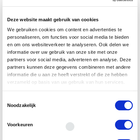
E-mail
*
Deze website maakt gebruik van cookies
We gebruiken cookies om content en advertenties te
personaliseren, om functies voor social media te bieden
en om ons websiteverkeer te analyseren. Ook delen we
Financieringsvraag
informatie over uw gebruik van onze site met onze
partners voor social media, adverteren en analyse. Deze
partners kunnen deze gegevens combineren met andere
informatie die u aan ze heeft verstrekt of die ze hebben
verzameld op basis van uw gebruik van hun services.
Toestemmingsselectie
Noodzakelijk
Door het formulier te versturen geef je
toestemming om je gegevens beveiligd te
bewaren en ga je akkoord met ons
privacy
Voorkeuren
statement
.