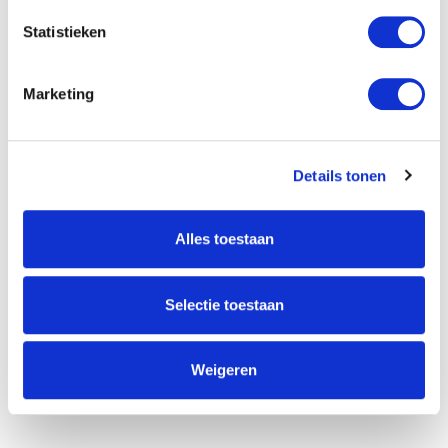
Statistieken
VERSTUREN
Marketing
Willem Dreeslaan 392
2729 NK Zoetermeer
Details tonen
(085) 760 25 77
info@unitedgrowth.nl
Alles toestaan
Selectie toestaan
Weigeren