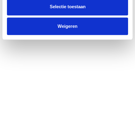
Willem Dreeslaan 392
Selectie toestaan
2729 NK Zoetermeer
(085) 760 25 77
Weigeren
info@unitedgrowth.nl