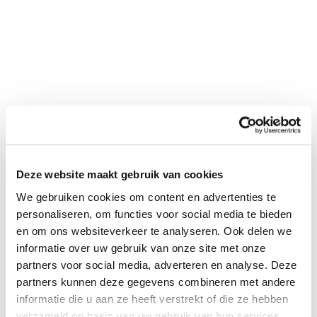
Neem contact met
mij op
"
*
" geeft vereiste velden aan
Bedrijfsnaam
*
Postcode
*
Deze website maakt gebruik van cookies
We gebruiken cookies om content en advertenties te
personaliseren, om functies voor social media te bieden
en om ons websiteverkeer te analyseren. Ook delen we
Telefoon*
*
informatie over uw gebruik van onze site met onze
partners voor social media, adverteren en analyse. Deze
partners kunnen deze gegevens combineren met andere
informatie die u aan ze heeft verstrekt of die ze hebben
E-mail
*
verzameld op basis van uw gebruik van hun services.