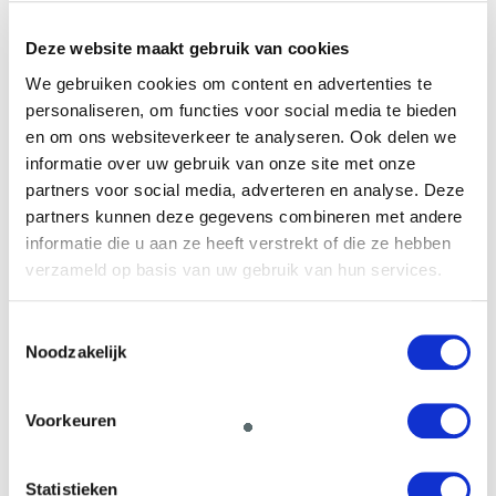
E-mail
*
Deze website maakt gebruik van cookies
We gebruiken cookies om content en advertenties te
personaliseren, om functies voor social media te bieden
Financieringsvraag
en om ons websiteverkeer te analyseren. Ook delen we
informatie over uw gebruik van onze site met onze
partners voor social media, adverteren en analyse. Deze
partners kunnen deze gegevens combineren met andere
informatie die u aan ze heeft verstrekt of die ze hebben
verzameld op basis van uw gebruik van hun services.
Toestemmingsselectie
Door het formulier te versturen geef je
Noodzakelijk
toestemming om je gegevens beveiligd te
bewaren en ga je akkoord met ons
privacy
statement
.
Voorkeuren
VERSTUREN
Statistieken