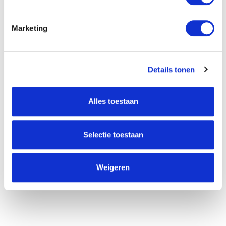
Marketing
Willem Dreeslaan 392
2729 NK Zoetermeer
(085) 760 25 77
Details tonen
info@unitedgrowth.nl
Alles toestaan
Selectie toestaan
Weigeren