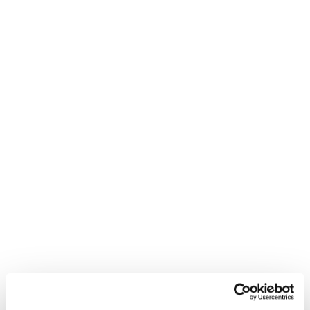
Neem contact met
mij op
"
*
" geeft vereiste velden aan
Bedrijfsnaam
*
Postcode
*
Telefoon*
*