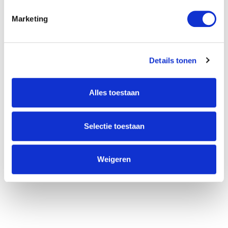
Willem Dreeslaan 392
Marketing
2729 NK Zoetermeer
(085) 760 25 77
info@unitedgrowth.nl
Details tonen
Alles toestaan
Selectie toestaan
Weigeren