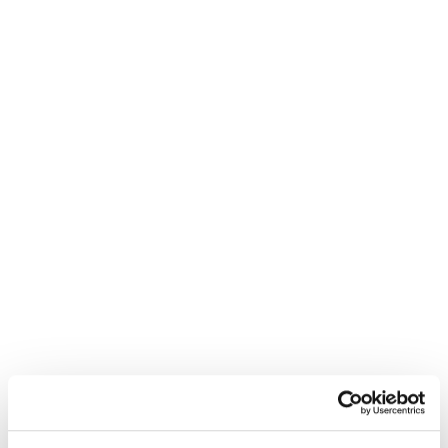
Neem contact met
mij op
"
*
" geeft vereiste velden aan
Bedrijfsnaam
*
Postcode
*
Telefoon*
*
E-mail
*