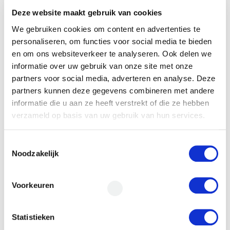
Deze website maakt gebruik van cookies
We gebruiken cookies om content en advertenties te
Financieringsvraag
personaliseren, om functies voor social media te bieden
en om ons websiteverkeer te analyseren. Ook delen we
informatie over uw gebruik van onze site met onze
partners voor social media, adverteren en analyse. Deze
partners kunnen deze gegevens combineren met andere
informatie die u aan ze heeft verstrekt of die ze hebben
verzameld op basis van uw gebruik van hun services.
Door het formulier te versturen geef je
Toestemmingsselectie
toestemming om je gegevens beveiligd te
Noodzakelijk
bewaren en ga je akkoord met ons
privacy
statement
.
Voorkeuren
VERSTUREN
Statistieken