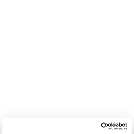
Neem contact met
mij op
"
*
" geeft vereiste velden aan
Bedrijfsnaam
*
Postcode
*
Telefoon*
*