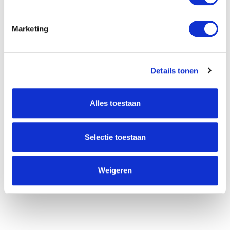
Marketing
Willem Dreeslaan 392
2729 NK Zoetermeer
(085) 760 25 77
Details tonen
info@unitedgrowth.nl
Alles toestaan
Selectie toestaan
Weigeren