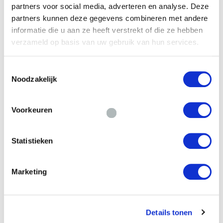
partners voor social media, adverteren en analyse. Deze
Financieringsvraag
partners kunnen deze gegevens combineren met andere
informatie die u aan ze heeft verstrekt of die ze hebben
verzameld op basis van uw gebruik van hun services.
Toestemmingsselectie
Noodzakelijk
Door het formulier te versturen geef je
Voorkeuren
toestemming om je gegevens beveiligd te
bewaren en ga je akkoord met ons
privacy
statement
.
Statistieken
Versturen
Marketing
Willem Dreeslaan 392
Details tonen
2729 NK Zoetermeer