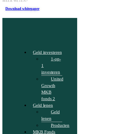
MEER WETEN?
Download whitepaper
Geld investeren
1-op-
1
investeren
United
Growth
MKB
fonds 2
Geld lenen
Geld
lenen
Producten
MKB Fonds