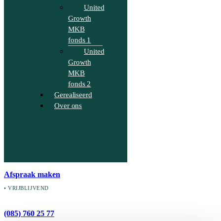
United
Growth
MKB
fonds 1
United
Growth
MKB
fonds 2
Gerealiseerd
Over ons
Afspraak maken
• VRIJBLIJVEND
(085) 760 25 77