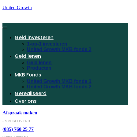
United Growth
Geld investeren
1-op-1 investeren
United Growth MKB fonds 2
Geld lenen
Geld lenen
Producten
MKB Fonds
United Growth MKB fonds 1
United Growth MKB fonds 2
Gerealiseerd
Over ons
Afspraak maken
• VRIJBLIJVEND
(085) 760 25 77