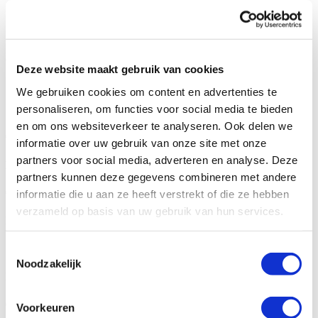
MEER WETEN?
Hypothecaire lening op een nieuw te bouwen
bedrijfsunit met eigen parkeerplaats bestemd voor eigen
Deze website maakt gebruik van cookies
gebruik
We gebruiken cookies om content en advertenties te
personaliseren, om functies voor social media te bieden
Gevraagde investering
en om ons websiteverkeer te analyseren. Ook delen we
€ 120.000,-
informatie over uw gebruik van onze site met onze
partners voor social media, adverteren en analyse. Deze
Koopsom
partners kunnen deze gegevens combineren met andere
€ 170.000,-
informatie die u aan ze heeft verstrekt of die ze hebben
verzameld op basis van uw gebruik van hun services.
LTV
71%
Toestemmingsselectie
Noodzakelijk
Rente
6,5%
Voorkeuren