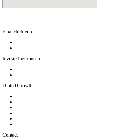
Financieringen
Geld lenen
Producten
Investeringskansen
Geld investeren
Gerealiseerd
United Growth
Over ons
Vacatures
Algemene Voorwaarden
Privacyverklaring
Actueel
Veel gestelde vragen
Contact