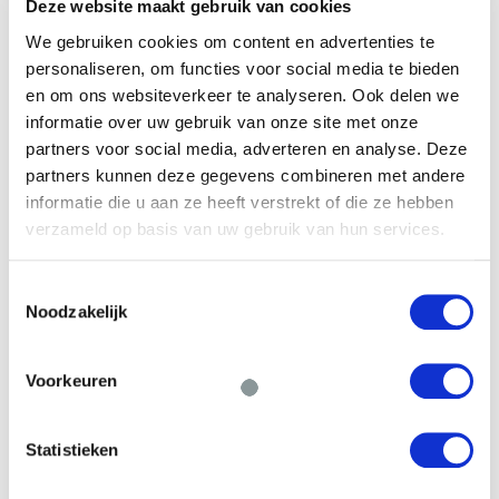
Deze website maakt gebruik van cookies
We gebruiken cookies om content en advertenties te
Financieringsvraag
personaliseren, om functies voor social media te bieden
en om ons websiteverkeer te analyseren. Ook delen we
informatie over uw gebruik van onze site met onze
partners voor social media, adverteren en analyse. Deze
partners kunnen deze gegevens combineren met andere
informatie die u aan ze heeft verstrekt of die ze hebben
verzameld op basis van uw gebruik van hun services.
Door het formulier te versturen geef je
toestemming om je gegevens beveiligd te
Toestemmingsselectie
bewaren en ga je akkoord met ons
privacy
Noodzakelijk
statement
.
Voorkeuren
VERSTUREN
Statistieken
Willem Dreeslaan 392