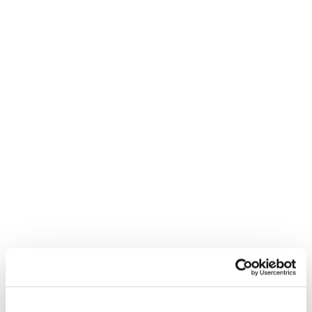
mij op
"
*
" geeft vereiste velden aan
Bedrijfsnaam
*
Postcode
*
Telefoon*
*
E-mail
*