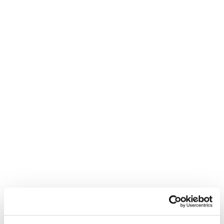
Neem contact met
mij op
"
*
" geeft vereiste velden aan
Bedrijfsnaam
*
Postcode
*
Telefoon*
*
E-mail
*