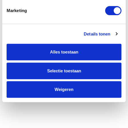
Willem Dreeslaan 392
Marketing
2729 NK Zoetermeer
(085) 760 25 77
info@unitedgrowth.nl
Details tonen
Alles toestaan
Selectie toestaan
Weigeren