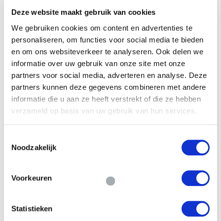
Deze website maakt gebruik van cookies
We gebruiken cookies om content en advertenties te
Financieringsvraag
personaliseren, om functies voor social media te bieden
en om ons websiteverkeer te analyseren. Ook delen we
informatie over uw gebruik van onze site met onze
partners voor social media, adverteren en analyse. Deze
partners kunnen deze gegevens combineren met andere
informatie die u aan ze heeft verstrekt of die ze hebben
verzameld op basis van uw gebruik van hun services.
Door het formulier te versturen geef je
Toestemmingsselectie
toestemming om je gegevens beveiligd te
Noodzakelijk
bewaren en ga je akkoord met ons
privacy
statement
.
Voorkeuren
VERSTUREN
Statistieken