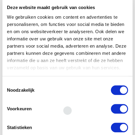
Deze website maakt gebruik van cookies
We gebruiken cookies om content en advertenties te
Financieringsvraag
personaliseren, om functies voor social media te bieden
en om ons websiteverkeer te analyseren. Ook delen we
informatie over uw gebruik van onze site met onze
partners voor social media, adverteren en analyse. Deze
partners kunnen deze gegevens combineren met andere
informatie die u aan ze heeft verstrekt of die ze hebben
verzameld op basis van uw gebruik van hun services.
Door het formulier te versturen geef je
Toestemmingsselectie
toestemming om je gegevens beveiligd te
Noodzakelijk
bewaren en ga je akkoord met ons
privacy
statement
.
Voorkeuren
VERSTUREN
Statistieken