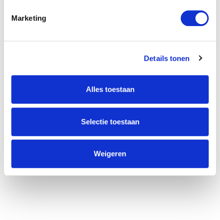
Willem Dreeslaan 392
Marketing
2729 NK Zoetermeer
(085) 760 25 77
info@unitedgrowth.nl
Details tonen
Alles toestaan
Selectie toestaan
Weigeren