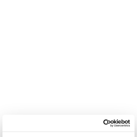
Neem contact met
mij op
"
*
" geeft vereiste velden aan
Bedrijfsnaam
*
Postcode
*
Telefoon*
*
E-mail
*