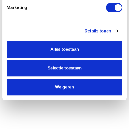
Marketing
Willem Dreeslaan 392
Details tonen
2729 NK Zoetermeer
(085) 760 25 77
Alles toestaan
info@unitedgrowth.nl
Selectie toestaan
Weigeren