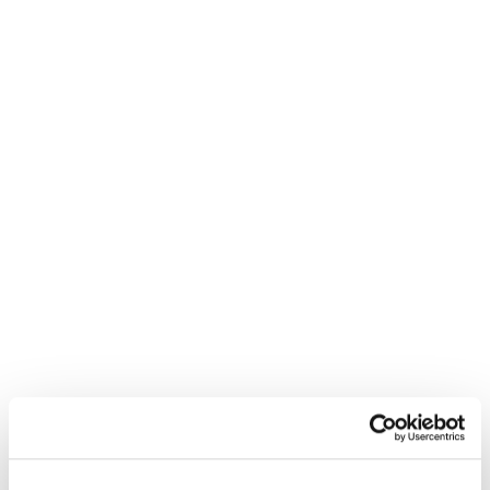
Neem contact met
mij op
"
*
" geeft vereiste velden aan
Bedrijfsnaam
*
Postcode
*
Telefoon*
*