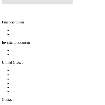
Financieringen
Geld lenen
Producten
Investeringskansen
Geld investeren
Gerealiseerd
United Growth
Over ons
Vacatures
Algemene Voorwaarden
Privacyverklaring
Actueel
Veel gestelde vragen
Contact