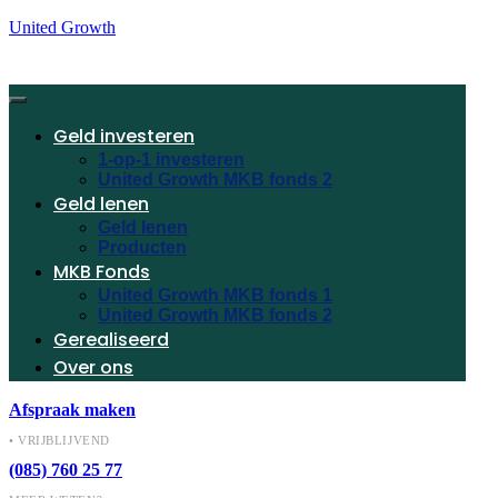
United Growth
Geld investeren
1-op-1 investeren
United Growth MKB fonds 2
Geld lenen
Geld lenen
Producten
MKB Fonds
United Growth MKB fonds 1
United Growth MKB fonds 2
Gerealiseerd
Over ons
Afspraak maken
• VRIJBLIJVEND
(085) 760 25 77