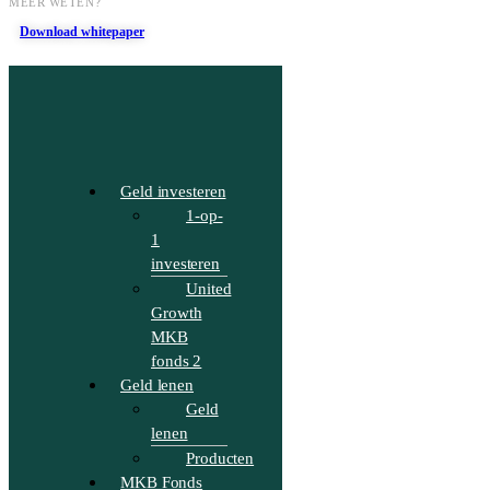
MEER WETEN?
Download whitepaper
Geld investeren
1-op-
1
investeren
United
Growth
MKB
fonds 2
Geld lenen
Geld
lenen
Producten
MKB Fonds