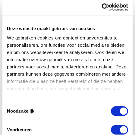
MEER WETEN?
Twee woonruimtes bestemd voor de verhuur
Deze website maakt gebruik van cookies
We gebruiken cookies om content en advertenties te
Gevraagde investering
personaliseren, om functies voor social media te bieden
en om ons websiteverkeer te analyseren. Ook delen we
€ 320.000,-
informatie over uw gebruik van onze site met onze
partners voor social media, adverteren en analyse. Deze
Taxatiewaarde
partners kunnen deze gegevens combineren met andere
€ 555.000,-
informatie die u aan ze heeft verstrekt of die ze hebben
verzameld op basis van uw gebruik van hun services.
LTV
58%
Toestemmingsselectie
Noodzakelijk
Rente
7%
Voorkeuren