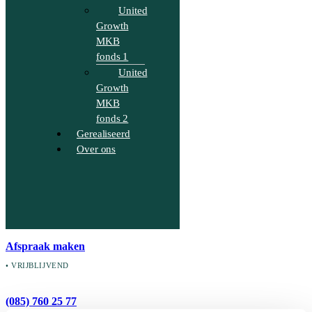
United
Growth
MKB
fonds 1
United
Growth
MKB
fonds 2
Gerealiseerd
Over ons
Afspraak maken
• VRIJBLIJVEND
(085) 760 25 77