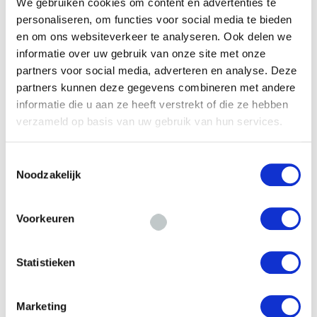
We gebruiken cookies om content en advertenties te
personaliseren, om functies voor social media te bieden
Een maisonnette woning voor de
en om ons websiteverkeer te analyseren. Ook delen we
verhuur
informatie over uw gebruik van onze site met onze
partners voor social media, adverteren en analyse. Deze
29 september 2023
partners kunnen deze gegevens combineren met andere
Posted by:
Sharon Dekkers
informatie die u aan ze heeft verstrekt of die ze hebben
verzameld op basis van uw gebruik van hun services.
Categorie:
Geen reacties
Toestemmingsselectie
Noodzakelijk
Gevraagde investering € 100.000,-
Taxatiewaarde € 250.000,-
Voorkeuren
READ MORE
Statistieken
Marketing