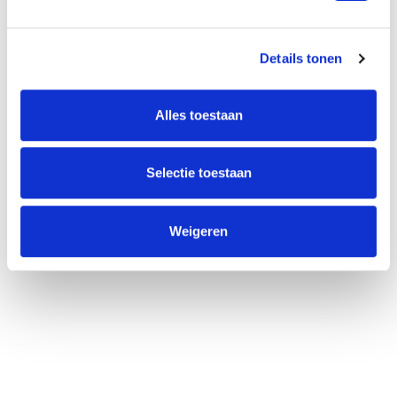
Twee kantoorruimtes voor de
verhuur
Details tonen
29 september 2023
Alles toestaan
Posted by:
Sharon Dekkers
Categorie:
Geen reacties
Selectie toestaan
Gevraagde investering € 125.000,-
Weigeren
Marktwaarde € 210.000,-
READ MORE