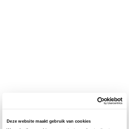
Een appartement voor de verhuur
29 september 2023
Posted by:
Sharon Dekkers
Categorie:
Geen reacties
Gevraagde investering € 175.000,-
Taxatiewaarde € 235.000,-
READ MORE
Deze website maakt gebruik van cookies