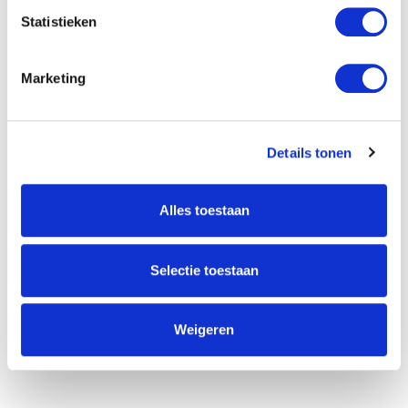
Financieringen
Statistieken
Geld lenen
Producten
Marketing
Investeringskansen
Geld investeren
Details tonen
Gerealiseerd
United Growth
Alles toestaan
Over ons
Selectie toestaan
Vacatures
Algemene Voorwaarden
Privacyverklaring
Weigeren
Actueel
Veel gestelde vragen
Contact