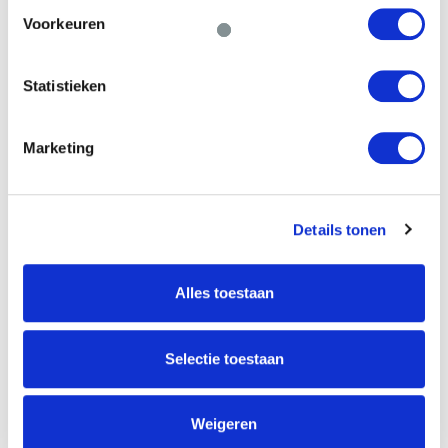
Voorkeuren
Financieringen
Statistieken
Geld lenen
Producten
Marketing
Investeringskansen
Details tonen
Geld investeren
Gerealiseerd
Alles toestaan
United Growth
Selectie toestaan
Over ons
Vacatures
Algemene Voorwaarden
Weigeren
Privacyverklaring