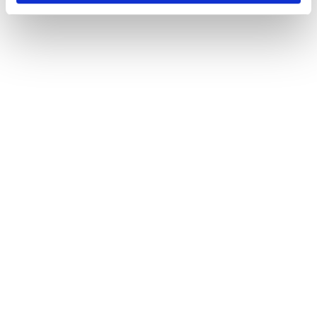
Actueel
Veel gestelde vragen
Contact
De Bleek 9
3447 GV Woerden
(085) 760 25 77
info@unitedgrowth.nl
© 2025 United Growth •
KVK
76577945 •
BTW
NL860683485B01