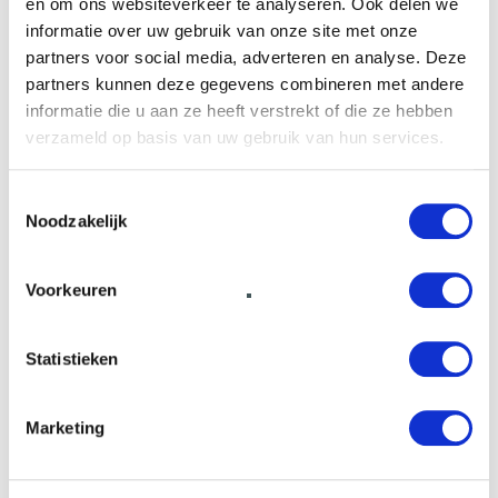
en om ons websiteverkeer te analyseren. Ook delen we
informatie over uw gebruik van onze site met onze
partners voor social media, adverteren en analyse. Deze
partners kunnen deze gegevens combineren met andere
informatie die u aan ze heeft verstrekt of die ze hebben
verzameld op basis van uw gebruik van hun services.
Financieringen
Toestemmingsselectie
Geld lenen
Noodzakelijk
Producten
Investeringskansen
Voorkeuren
Geld investeren
Gerealiseerd
Statistieken
United Growth
Marketing
Over ons
Vacatures