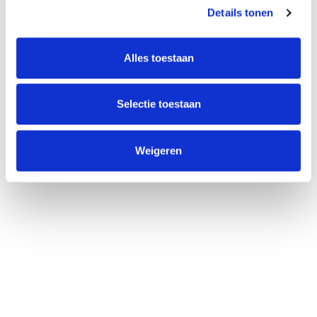
Algemene Voorwaarden
Details tonen
Privacyverklaring
Actueel
Veel gestelde vragen
Alles toestaan
Contact
Selectie toestaan
De Bleek 9
3447 GV Woerden
(085) 760 25 77
Weigeren
info@unitedgrowth.nl
© 2025 United Growth •
KVK
76577945 •
BTW
NL860683485B01