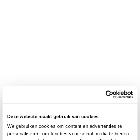
Geld investeren in een ondernemer
die je wil zien groeien
27 mei 2024
Posted by:
Sharon Dekkers
Categorie:
Investeren, Vastgoed
Geen reacties
READ MORE
Deze website maakt gebruik van cookies
We gebruiken cookies om content en advertenties te
personaliseren, om functies voor social media te bieden